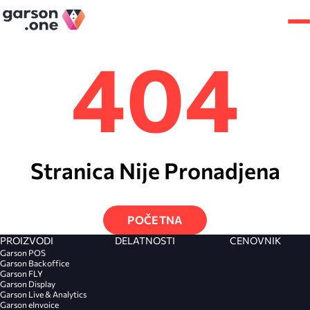
404
Stranica Nije Pronadjena
POČETNA
PROIZVODI
DELATNOSTI
CENOVNIK
Garson POS
Garson Backoffice
Garson FLY
Garson Display
Garson Live & Analytics
Garson eInvoice