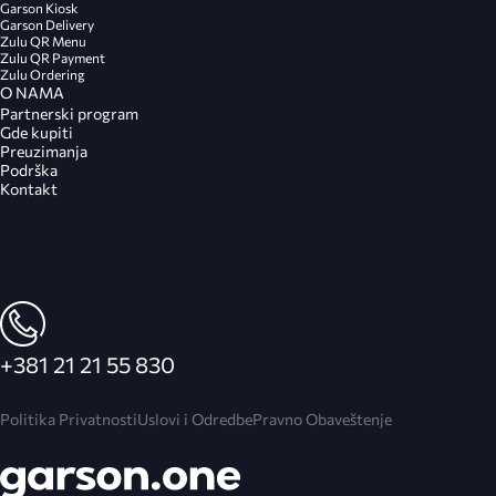
Garson Kiosk
Garson Delivery
Zulu QR Menu
Zulu QR Payment
Zulu Ordering
O NAMA
Partnerski program
Gde kupiti
Preuzimanja
Podrška
Kontakt
+381 21 21 55 830
Politika Privatnosti
Uslovi i Odredbe
Pravno Obaveštenje